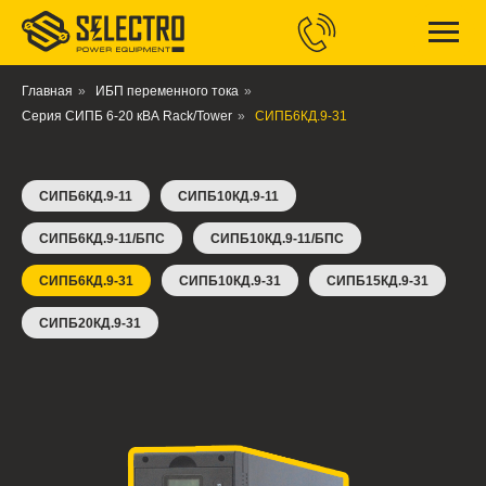
Главная
»
ИБП переменного тока
»
Серия СИПБ 6-20 кВА Rack/Tower
»
СИПБ6КД.9-31
СИПБ6КД.9-11
СИПБ10КД.9-11
СИПБ6КД.9-11/БПС
СИПБ10КД.9-11/БПС
СИПБ6КД.9-31
СИПБ10КД.9-31
СИПБ15КД.9-31
СИПБ20КД.9-31