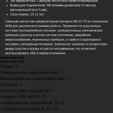
Тип аккумулятора: Cвинцово-кислотный герметизированный;
Вывод для подключения: M6 (клемма диаметром 14 мм под
вертикальный болт 5 мм);
Срок службы: 10-12 лет.
Свинцово-кислотная аккумуляторная батарея HM-12-75 по технологии
AGM для циклического режима работы. Применяется в различных
системах бесперебойного питания, требовательных электрических
приборах (насосах и котлах систем отопления), аварийном
энергоснабжении, переносных приборах, а также в стационарных
системах с резервным питанием. Электролит заключен в сепараторах
между пластин и всегда остается неподвижным, что позволяет
эксплуатировать АКБ в любом положении.
Характеристики
Характеристики
Общие: ?
Электрические характеристики: ?
Массогабаритные характеристики: ?
Упаковка: ?
Соответствие стандартам: ?
• Модель АКБ: HM-12-75
• Номинальное напряжение, В: 12
• Номинальная ёмкость, Ач: 75